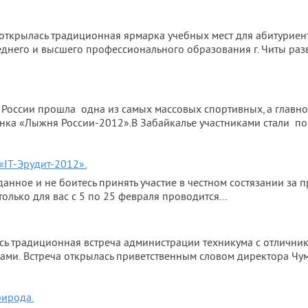
открылась традиционная ярмарка учебных мест для абитуриент
еднего и высшего профессионального образования г. Читы раз
х России прошла одна из самых массовых спортивных, а глав
нка «Лыжня России-2012».В Забайкалье участниками стали по
«IT-Эрудит-2012».
данное и не боитесь принять участие в честном состязании за 
олько для вас с 5 по 25 февраля проводится...
сь традиционная встреча администрации техникума с отличника
ами. Встреча открылась приветственным словом директора Чуми
рирода.