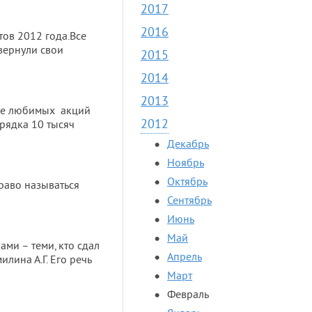
2017
2016
ов 2012 года.Все
вернули свои
2015
2014
2013
ное любимых акций
2012
рядка 10 тысяч
Декабрь
Ноябрь
Октябрь
право называться
Сентябрь
Июнь
Май
ми – теми, кто сдал
Апрель
лина А.Г. Его речь
Март
Февраль