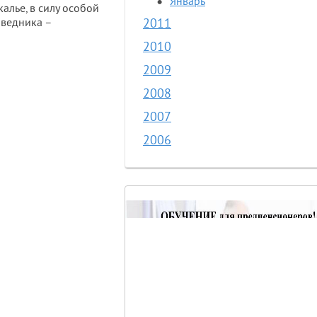
Январь
алье, в силу особой
оведника –
2011
2010
2009
2008
2007
2006