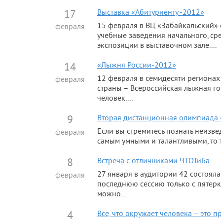
17
Выставка «Абитуриенту -2012»
15 февраля в ВЦ «Забайкальский» 
февраля
учебные заведения начального, ср
экспозиции в выставочном зале....
14
«Лыжня России-2012»
12 февраля в семидесяти региона
февраля
страны – Всероссийская лыжная го
человек....
9
Вторая дистанционная олимпиада 
Если вы стремитесь познать неизве
февраля
самым умными и талантливыми, то т
8
Встреча с отличниками ЧТОТиБа
27 января в аудитории 42 состояла
февраля
последнюю сессию только с пятерк
можно...
4
Все, что окружает человека – это п