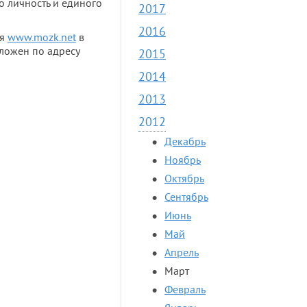
о личность и единого
2017
2016
ая
www.mozk.net
в
оложен по адресу
2015
2014
2013
2012
Декабрь
Ноябрь
Октябрь
Сентябрь
Июнь
Май
Апрель
Март
Февраль